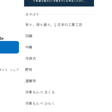
カテゴリ
布々、津々浦々。| 日本の工業工芸
羽織
ble
中着
作務衣
野袴
ポスト
シェア
道着袴
作業もんぺ まくる
作業もんぺ ひらく