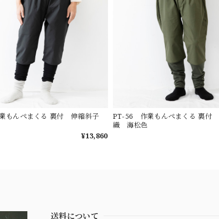
 作業もんぺまくる 裏付 伸縮斜子
PT-56 作業もんぺまくる 裏付
織 海松色
¥13,860
送料について