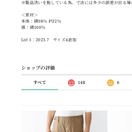
※製品洗いを施している為、寸法には多少の誤差が出る場
＜素材＞
本体：綿98％ PU2％
裾：綿100％
Lot 5：2023.7 サイズ4追加
ショップの評価
すべて
148
6