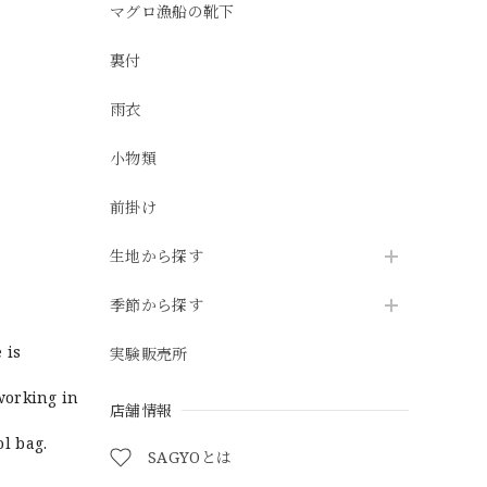
マグロ漁船の靴下
裏付
雨衣
小物類
前掛け
生地から探す
季節から探す
 is
実験販売所
working in
店舗情報
ol bag.
SAGYOとは