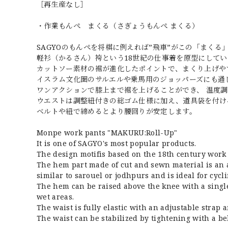
［再生産なし］
・作業もんぺ まくる（さぎょうもんぺ まくる）
SAGYOのもんぺを将棋に例えれば”飛車”がこの「まくる
軽衫（かるさん）袴という18世紀の仕事着を原型にしてい
カットソー素材の裾が進化したポイントで、まくり上げや
イスラム文化圏のサルエルや乗馬用のジョッパーズにも通
ワンアクションで膝上まで裾を上げることができ、 温度
ウエストは調整紐付きの総ゴム仕様に加え、道具袋を付け
ベルトや紐で締めるとより腰回りが安定します。
Monpe work pants "MAKURU:Roll-Up"
It is one of SAGYO's most popular products.
The design motifis based on the 18th century work
The hem part made of cut and sewn material is an a
similar to sarouel or jodhpurs and is ideal for cycl
The hem can be raised above the knee with a singl
wet areas.
The waist is fully elastic with an adjustable strap 
The waist can be stabilized by tightening with a bel