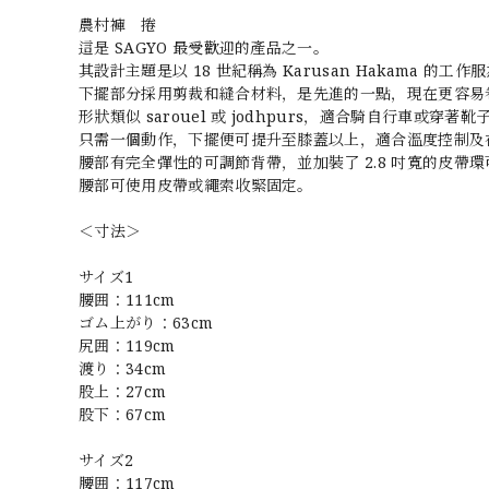
農村褲 捲
這是 SAGYO 最受歡迎的產品之一。
其設計主題是以 18 世紀稱為 Karusan Hakama 的工作
下擺部分採用剪裁和縫合材料，是先進的一點，現在更容易
形狀類似 sarouel 或 jodhpurs，適合騎自行車或穿著
只需一個動作，下擺便可提升至膝蓋以上，適合溫度控制及
腰部有完全彈性的可調節背帶，並加裝了 2.8 吋寬的皮帶
腰部可使用皮帶或繩索收緊固定。
＜寸法＞
サイズ1
腰囲：111cm
ゴム上がり：63cm
尻囲：119cm
渡り：34cm
股上：27cm
股下：67cm
サイズ2
腰囲：117cm