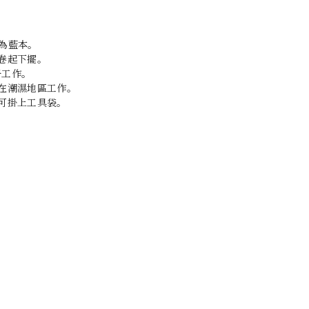
服為藍本。
卷起下擺。
靴子工作。
在潮濕地區工作。
環可掛上工具袋。