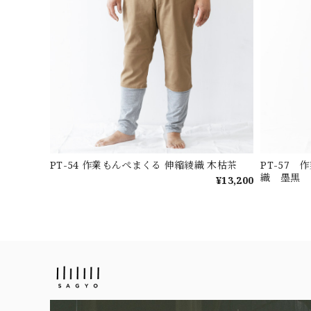
PT-54 作業もんぺまくる 伸縮綾織 木枯茶
PT-57
織 墨黒
¥13,200