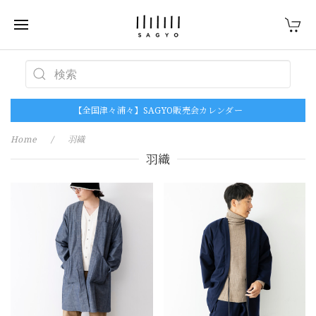
【全国津々浦々】SAGYO販売会カレンダー
Home
羽織
羽織