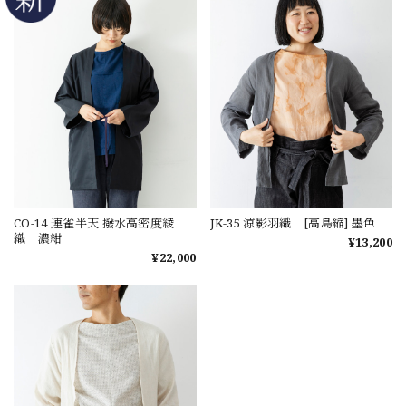
CO-14 連雀半天 撥水高密度綾
JK-35 涼影羽織 [高島縮] 墨色
織 濃紺
¥13,200
¥22,000