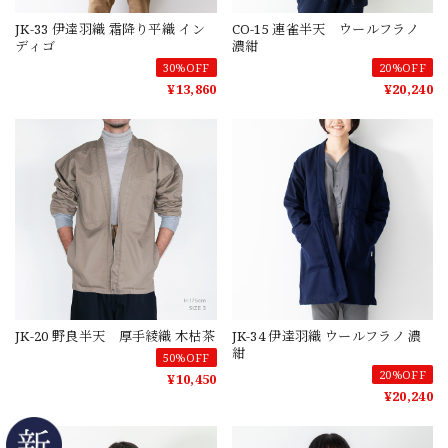
JK-33 伊達羽織 霜降り平織 イン
CO-15 連雀半天 ウールフラノ
ディゴ
濃紺
30%OFF
20%OFF
¥13,860
¥20,240
JK-20 野良半天 厚手綾織 木枯茶
JK-34 伊達羽織 ウールフラノ 濃
紺
50%OFF
20%OFF
¥10,450
¥20,240