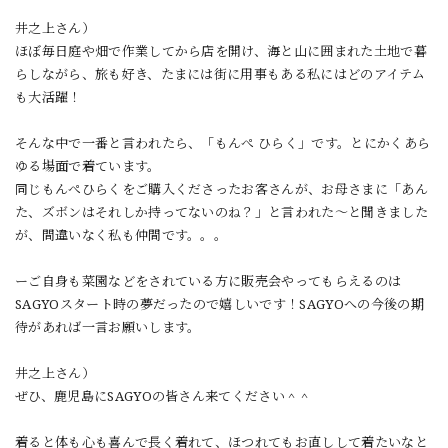
井之上さん）
ほぼ毎日庭や畑で作業してから店を開け、海と山に囲まれた土地で暮
らしながら、旅も好き、たまには街に用事もある私にはどのアイテム
も大活躍！
そんな中で一番と言われたら、「もんぺ ひらく」です。とにかくあら
ゆる場面で着ています。
同じもんぺひらくをご購入くださったお客さんが、お母さまに「あん
た、ズボンはそれしか持ってないのね？」と言われた〜と聞きました
が、間違いなく私も仲間です。。。
ーご自身も菜園などをされている方に販売会やってもらえるのは
SAGYOスタート時の夢だったので嬉しいです！SAGYOへの今後の期
待があれば一言お願いします。
井之上さん）
ぜひ、鹿児島にSAGYOの皆さん来てください＾＾
着ると体も心も喜んで長く着れて、ほつれてもお直しして着たいなと