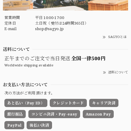
営業時間
平日 10:00-17:00
定休日
土日祝（受付は24時間365日）
E-mail
shop@sagyo.jp
SAGYOとは
送料について
正午までのご注文で当日発送
全国一律500円
Worldwide shipping available
送料について
お支払い方法について
次の方法がご利用頂けます。
あと払い（Pay ID）
クレジットカード
キャリア決済
銀行振込
コンビニ決済・Pay-easy
Amazon Pay
PayPal
後払い決済