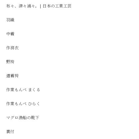
布々、津々浦々。| 日本の工業工芸
羽織
中着
作務衣
野袴
道着袴
作業もんぺ まくる
作業もんぺ ひらく
マグロ漁船の靴下
裏付