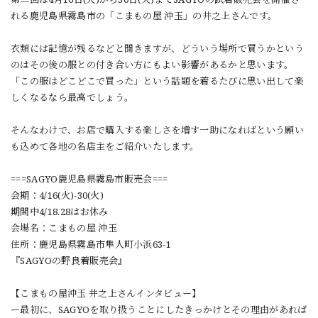
れる鹿児島県霧島市の「こまもの屋 沖玉」の井之上さんです。
衣類には記憶が残るなどと聞きますが、どういう場所で買うかという
のはその後の服との付き合い方にもよい影響があるかと思います。
「この服はどこどこで買った」という話題を着るたびに思い出して楽
しくなるなら最高でしょう。
そんなわけで、お店で購入する楽しさを増す一助になればという願い
も込めて各地の名店主をご紹介いたします。
===SAGYO鹿児島県霧島市販売会===
会期：4/16(火)-30(火)
期間中4/18.28はお休み
会場名：こまもの屋 沖玉
住所：鹿児島県霧島市隼人町小浜63-1
『SAGYOの野良着販売会』
【こまもの屋沖玉 井之上さんインタビュー】
ー最初に、SAGYOを取り扱うことにしたきっかけとその理由があれば